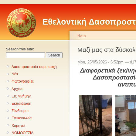
Εθελοντική Δασοπροστ
Home
Μαζί μας στα δύσκο
Search this site:
Mon, 25/05/2026 - 6:52pm — d1
Δασοπροστασία-συμμετοχή
Διαφορετικά ξεκίνη
Νέα
Δασοπροστασία
Φωτογραφίες
αντιπ
Αρχεία
Εις Μνήμην
Εκπαίδευση
Σύνδεσμοι
Επικοινωνία
Χορηγοί
ΝΟΜΟΘΕΣΙΑ