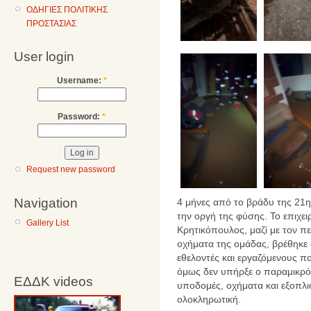
ΟΔΗΓΙΕΣ ΠΟΛΙΤΙΚΗΣ
ΠΡΟΣΤΑΣΙΑΣ
User login
Username:
*
Password:
*
Request new password
Navigation
4 μήνες από το βράδυ της 21η
την οργή της φύσης. Το επιχει
Gallery List
Κρητικόπουλος, μαζί με τον π
οχήματα της ομάδας, βρέθηκε 
εθελοντές και εργαζόμενους π
όμως δεν υπήρξε ο παραμικρό
ΕΔΔΚ videos
υποδομές, οχήματα και εξοπλ
ολοκληρωτική.