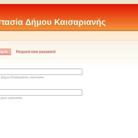
τασία Δήμου Καισαριανής
og in
Request new password
α Δήμου Καισαριανής username.
 your username.