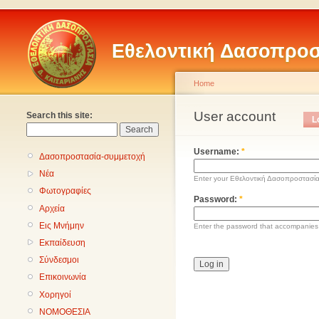
Εθελοντική Δασοπροσ
Home
User account
Search this site:
L
Username:
*
Δασοπροστασία-συμμετοχή
Νέα
Enter your Εθελοντική Δασοπροστασί
Φωτογραφίες
Password:
*
Αρχεία
Εις Μνήμην
Enter the password that accompanies
Εκπαίδευση
Σύνδεσμοι
Επικοινωνία
Χορηγοί
ΝΟΜΟΘΕΣΙΑ