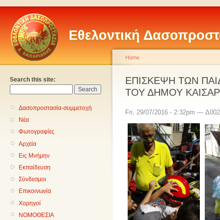
Εθελοντική Δασοπροστ
Home
ΕΠΙΣΚΕΨΗ ΤΩΝ ΠΑΙ
Search this site:
ΤΟΥ ΔΗΜΟΥ ΚΑΙΣΑΡ
Δασοπροστασία-συμμετοχή
Fri, 29/07/2016 - 2:32pm — Δ002
Νέα
Φωτογραφίες
Αρχεία
Εις Μνήμην
Εκπαίδευση
Σύνδεσμοι
Επικοινωνία
Χορηγοί
ΝΟΜΟΘΕΣΙΑ