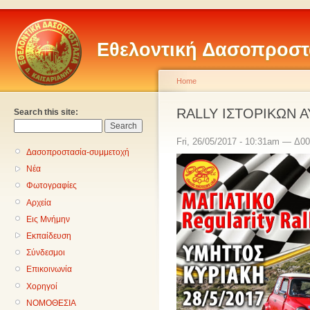
Εθελοντική Δασοπροστ
Home
RALLY ΙΣΤΟΡΙΚΩΝ 
Search this site:
Fri, 26/05/2017 - 10:31am — Δ0
Δασοπροστασία-συμμετοχή
Νέα
Φωτογραφίες
Αρχεία
Εις Μνήμην
Εκπαίδευση
Σύνδεσμοι
Επικοινωνία
Χορηγοί
ΝΟΜΟΘΕΣΙΑ