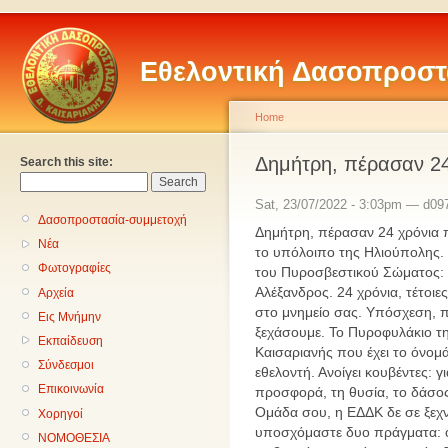
Εθελοντική Δασοπροστ
Home
Δημήτρη, πέρασαν 24
Search this site:
Sat, 23/07/2022 - 3:03pm — d09
Δασοπροστασία-συμμετοχή
Δημήτρη, πέρασαν 24 χρόνια π
Νέα
το υπόλοιπο της Ηλιούπολης. Κ
Φωτογραφίες
του Πυροσβεστικού Σώματος: 
Αλέξανδρος. 24 χρόνια, τέτοι
Αρχεία
στο μνημείο σας. Υπόσχεση, π
Εις Μνήμην
ξεχάσουμε. Το Πυροφυλάκιο τ
Εκπαίδευση
Καισαριανής που έχει το όνομ
Σύνδεσμοι
εθελοντή. Ανοίγει κουβέντες: γ
Επικοινωνία
προσφορά, τη θυσία, το δάσος,
Ομάδα σου, η ΕΔΔΚ δε σε ξεχνά
Χορηγοί
υποσχόμαστε δυο πράγματα: ότι
ΝΟΜΟΘΕΣΙΑ