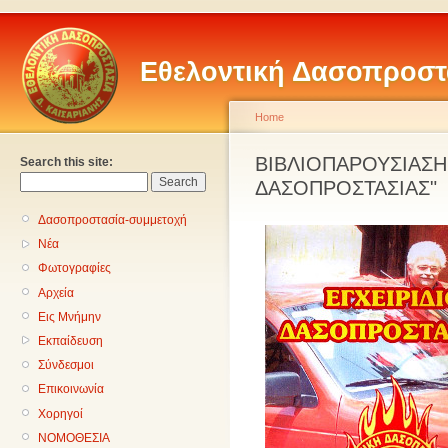
Εθελοντική Δασοπροστ
Home
ΒΙΒΛΙΟΠΑΡΟΥΣΙΑΣΗ:
Search this site:
ΔΑΣΟΠΡΟΣΤΑΣΙΑΣ"
Δασοπροστασία-συμμετοχή
Νέα
Φωτογραφίες
Αρχεία
Εις Μνήμην
Εκπαίδευση
Σύνδεσμοι
Επικοινωνία
Χορηγοί
ΝΟΜΟΘΕΣΙΑ