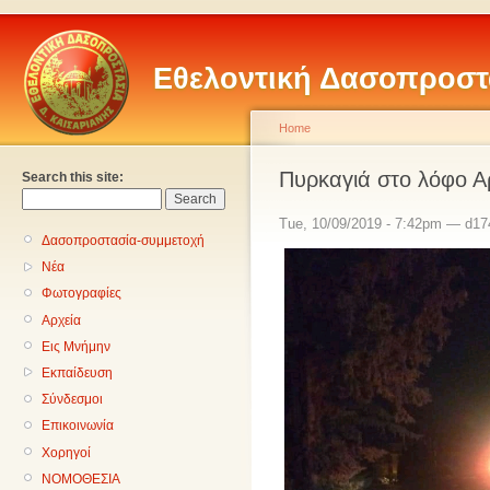
Εθελοντική Δασοπροστ
Home
Πυρκαγιά στο λόφο Α
Search this site:
Tue, 10/09/2019 - 7:42pm — d17
Δασοπροστασία-συμμετοχή
Νέα
Φωτογραφίες
Αρχεία
Εις Μνήμην
Εκπαίδευση
Σύνδεσμοι
Επικοινωνία
Χορηγοί
ΝΟΜΟΘΕΣΙΑ