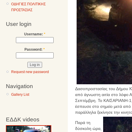
ΟΔΗΓΙΕΣ ΠΟΛΙΤΙΚΗΣ
ΠΡΟΣΤΑΣΙΑΣ
User login
Username:
*
Password:
*
Request new password
Navigation
Δασοπροστασίας του Δήμου Κ
από άγνωστη αιτία στο λόφο Α
Gallery List
Σεπτέμβρη. Το ΚΑΙΣΑΡΙΑΝΗ-1,
έσπευσε στο σημείο μετά από
παράλληλα ξεκίνησε την κινητ
ΕΔΔΚ videos
Παρά τη
δύσκολη ώρα,