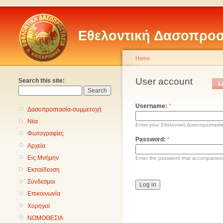
Εθελοντική Δασοπροσ
Home
User account
Search this site:
L
Username:
*
Δασοπροστασία-συμμετοχή
Νέα
Enter your Εθελοντική Δασοπροστασί
Φωτογραφίες
Password:
*
Αρχεία
Εις Μνήμην
Enter the password that accompanies
Εκπαίδευση
Σύνδεσμοι
Επικοινωνία
Χορηγοί
ΝΟΜΟΘΕΣΙΑ