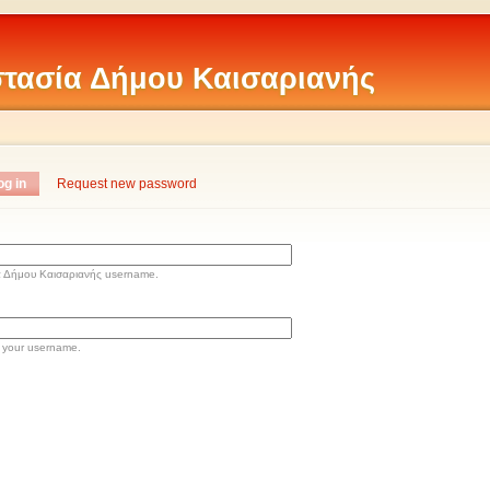
τασία Δήμου Καισαριανής
og in
Request new password
α Δήμου Καισαριανής username.
 your username.