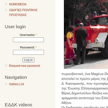
ΝΟΜΟΘΕΣΙΑ
ΟΔΗΓΙΕΣ ΠΟΛΙΤΙΚΗΣ
ΠΡΟΣΤΑΣΙΑΣ
User login
Username:
*
Password:
*
Request new password
πυροσβεστικό, ένα Magirus-De
Navigation
αποτελεί το πρώτο μέρος της
Δ. Καισαριανής, που προσφέρ
Gallery List
της Ένωσης Ελληνογερμανικών
Βέρας Δημοπούλου-Βοζίκη και
γραμματέα αντίστοιχα του Ελ
Αθήνα.
ΕΔΔΚ videos
Οι διαδικασίες αποδοχής της 