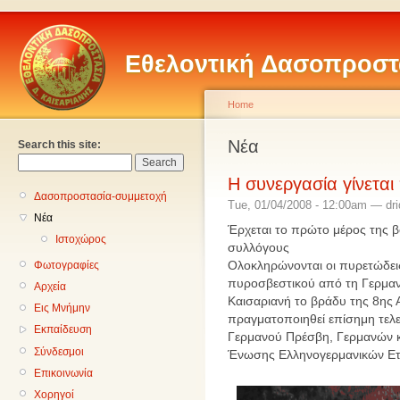
Εθελοντική Δασοπροστ
Home
Νέα
Search this site:
Η συνεργασία γίνεται
Δασοπροστασία-συμμετοχή
Tue, 01/04/2008 - 12:00am — dri
Νέα
Έρχεται το πρώτο μέρος της β
Ιστοχώρος
συλλόγους
Ολοκληρώνονται οι πυρετώδεις
Φωτογραφίες
πυροσβεστικού από τη Γερμανί
Αρχεία
Καισαριανή το βράδυ της 8ης 
Εις Μνήμην
πραγματοποιηθεί επίσημη τελ
Εκπαίδευση
Γερμανού Πρέσβη, Γερμανών κ
Σύνδεσμοι
Ένωσης Ελληνογερμανικών Ετα
Επικοινωνία
Χορηγοί