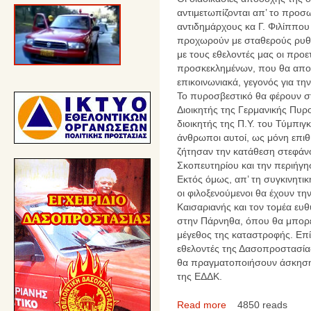
αντιμετωπίζονται απ’ το προσ
αντιδημάρχους κα Γ. Φιλίππου 
προχωρούν με σταθερούς ρυθμ
με τους εθελοντές μας οι προε
προσκεκλημένων, που θα αποτ
επικοινωνιακά, γεγονός για τη
Το πυροσβεστικό θα φέρουν στ
Διοικητής της Γερμανικής Πυρ
διοικητής της Π.Υ. του Τύμπιγ
άνθρωποι αυτοί, ως μόνη επιθ
ζήτησαν την κατάθεση στεφάν
Σκοπευτηρίου και την περιήγη
Εκτός όμως, απ’ τη συγκινητικ
οι φιλοξενούμενοι θα έχουν τη
Καισαριανής και τον τομέα ευ
στην Πάρνηθα, όπου θα μπορέ
μέγεθος της καταστροφής. Επί
εθελοντές της Δασοπροστασία
θα πραγματοποιήσουν άσκηση
της ΕΔΔΚ.
Read more
4850 reads