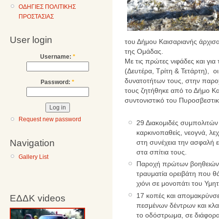
ΟΔΗΓΙΕΣ ΠΟΛΙΤΙΚΗΣ
ΠΡΟΣΤΑΣΙΑΣ
User login
του Δήμου Καισαριανής άρχισα
της Ομάδας.
Username:
*
Με τις πρώτες νιφάδες και για
(Δευτέρα, Τρίτη & Τετάρτη), ο
δυνατοτήτων τους, στην παροχ
Password:
*
τους ζητήθηκε από το Δήμο Κα
συντονιστικό του Πυροσβεστι
Request new password
29 Διακομιδές συμπολιτών 
καρκινοπαθείς, νεογνά, λεχ
Navigation
στη συνέχεια την ασφαλή 
στα σπίτια τους.
Gallery List
Παροχή πρώτων βοηθειών
τραυματία ορειβάτη που θ
χιόνι σε μονοπάτι του Υμη
17 κοπές και απομακρύνσε
ΕΔΔΚ videos
πεσμένων δέντρων και κλ
το οδόστρωμα, σε διάφορα