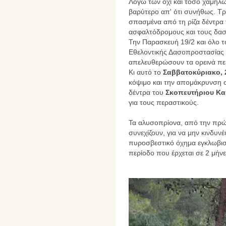
Λόγω των όχι και τόσο χαμηλώ
βαρύτερο απ' ότι συνήθως. Τρ
σπασμένα από τη ρίζα δέντρα
ασφαλτόδρομους και τους δασ
Την Παρασκευή 19/2 και όλο τ
Εθελοντικής Δασοπροστασίας 
απελευθερώσουν τα ορεινά πε
Κι αυτό το
Σαββατοκύριακο, 
κόψιμο και την απομάκρυνση
δέντρα του
Σκοπευτήριου Κα
για τους περαστικούς.
Τα αλυσοπρίονα, από την πρώτ
συνεχίζουν, για να μην κινδυνέ
πυροσβεστικό όχημα εγκλωβισ
περίοδο που έρχεται σε 2 μήνε