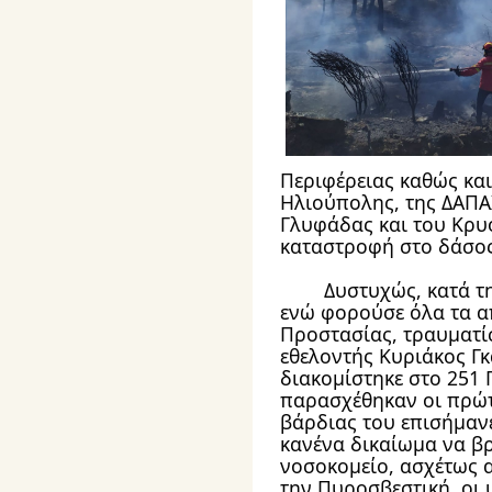
Περιφέρειας καθώς και
Ηλιούπολης, της ΔΑΠΑ
Γλυφάδας και του Κρυο
καταστροφή στο δάσος
	Δυστυχώς, κατά τη διάρκεια της επιχείρησης κι 
ενώ φορούσε όλα τα α
Προστασίας, τραυματίσ
εθελοντής Κυριάκος Γκ
διακομίστηκε στο 251 Γ.
παρασχέθηκαν οι πρώτε
βάρδιας του επισήμανε 
κανένα δικαίωμα να βρ
νοσοκομείο, ασχέτως α
την Πυροσβεστική, οι 