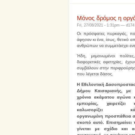
Μόνος δρόμος η οργ
Fri, 27/08/2021 - 1:31pm — d174
Οι πρόσφατες πυρκαγιές, πο
άφησαν κι ένα, ίσως, θετικό 
ανθρώπων να συμμετάσχει εν
Ήδη, μεμονωμένοι πολίτε
διαφορετικές αφετηρίες, έχο
συμβάλουν στην περιφρούρησ
που λέγεται δάσος.
Η Εθελοντική Δασοπροστα
Δήμου Καισαριανής, με 
χρόνια ακάματου αγώνα 
εμπειρίας, χαιρετίζει 
καλωσορίζει κά
οργανωμένη προσπάθεια 
σκοπό αυτό. Επισημαίνει 
γίνεται με σχέδιο και 
συντονισμό, με συνέχεια κα