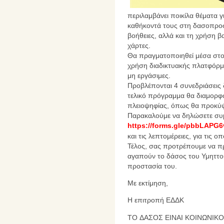
περιλαμβάνει ποικίλα θέματα γ
καθήκοντά τους στη δασοπροστα
βοήθειες, αλλά και τη χρήση β
χάρτες.
Θα πραγματοποιηθεί μέσα στο
χρήση διαδικτυακής πλατφόρμ
μη εργάσιμες.
Προβλέπονται 4 συνεδριάσεις 
τελικό πρόγραμμα θα διαμορφω
πλειοψηφίας, όπως θα προκύψ
Παρακαλούμε να δηλώσετε συμ
https://forms.gle/pbbLAPG
και τις λεπτομέρειες, για τις ο
Τέλος, σας προτρέπουμε να πρ
αγαπούν το δάσος του Υμηττού
προστασία του.
Με εκτίμηση,
Η επιτροπή ΕΔΔΚ
TO ΔΑΣΟΣ ΕΙΝΑΙ ΚΟΙΝΩΝΙΚ