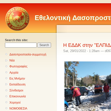
Εθελοντική Δασοπροστ
Search this site:
Η ΕΔΔΚ στην "ΕΛΠΙΔ
Sat, 29/01/2022 - 1:28am — d09
Δασοπροστασία-συμμετοχή
Νέα
Φωτογραφίες
Αρχεία
Εις Μνήμην
Εκπαίδευση
Σύνδεσμοι
Επικοινωνία
Χορηγοί
ΝΟΜΟΘΕΣΙΑ