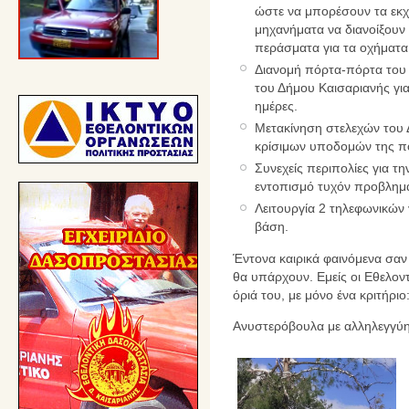
ώστε να μπορέσουν τα εκχι
μηχανήματα να διανοίξουν
περάσματα για τα οχήματα
Διανομή πόρτα-πόρτα του
του Δήμου Καισαριανής γι
ημέρες.
Μετακίνηση στελεχών του 
κρίσιμων υποδομών της π
Συνεχείς περιπολίες για τ
εντοπισμό τυχόν προβλημ
Λειτουργία 2 τηλεφωνικώ
βάση.
Έντονα καιρικά φαινόμενα σαν
θα υπάρχουν. Εμείς οι Εθελοντέ
όριά του, με μόνο ένα κριτήρ
Ανυστερόβουλα με αλληλεγγύη..