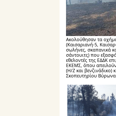
Ακολούθησαν τα οχήμ
(Καισαριανή-5, Καισαρι
σωλήνες, σκαπανικά και
σάντουιτς) που εξασφά
εθελοντές της ΕΔΔΚ επ
ΕΚΕΜΣ, όπου απειλούν
(Η/Z και βενζινάδικο) κ
Σκοπευτηρίου Βύρωνα