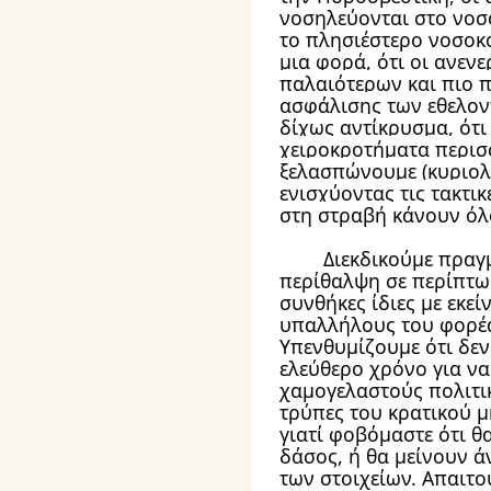
νοσηλεύονται στο νοσο
το πλησιέστερο νοσοκο
μια φορά, ότι οι ανενε
παλαιότερων και πιο 
ασφάλισης των εθελοντ
δίχως αντίκρυσμα, ότι 
χειροκροτήματα περισ
ξελασπώνουμε (κυριολε
ενισχύοντας τις τακτικ
στη στραβή κάνουν όλο
	Διεκδικούμε πραγματικές προβλέψεις για 
περίθαλψη σε περίπτωσ
συνθήκες ίδιες με εκεί
υπαλλήλους του φορέα
Υπενθυμίζουμε ότι δεν
ελεύθερο χρόνο για να
χαμογελαστούς πολιτικ
τρύπες του κρατικού μ
γιατί φοβόμαστε ότι θα
δάσος, ή θα μείνουν ά
των στοιχείων. Απαιτο