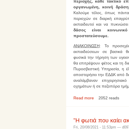
περιοχής, κάθε τακτικό ε
οργανωμένη, κοινή δράση
Καλούμε τέλος, όπως πάντα
περιοχών σε διαρκή επαγρύ
εκπαιδευτεί και να πυκνώσει
δάσος είναι κοινωνι
προστατεύσουμε.
ΑΝΑΚΟΙΝΩΣΗ
: Το προσεχέ
εκπαιδεύσεων σε βασικά θ
φυσικά την τήρηση των υγειο
θα επιτρέψουν φέτος και τη δ
Πυροσβεστική Υπηρεσία, η έλ
αποστερήσει την ΕΔΔΚ από δε
αναλάμβαναν επιχειρησια
οχημάτων ή σε πεζοπόρα τμήμ
Read more
2052 reads
"Η φωτιά που καίει α
Fri, 20/08/2021 - 11:53pm — d09